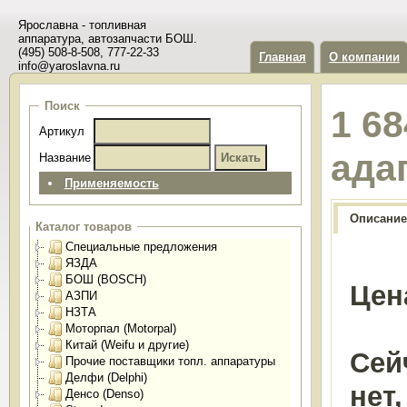
Ярославна - топливная
аппаратура, автозапчасти БОШ.
(495) 508-8-508, 777-22-33
Главная
О компании
info@yaroslavna.ru
Поиск
1 68
Артикул
ада
Название
Применяемость
Описание
Каталог товаров
Специальные предложения
ЯЗДА
БОШ (BOSCH)
Цен
АЗПИ
НЗТА
Моторпал (Motorpal)
Китай (Weifu и другие)
Сей
Прочие поставщики топл. аппаратуры
Делфи (Delphi)
нет
Денсо (Denso)