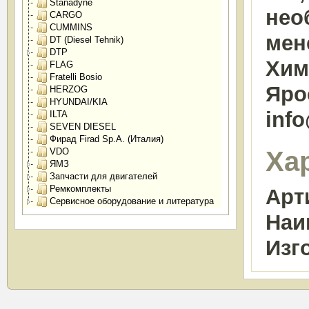
Stanadyne
нео
CARGO
CUMMINS
мен
DT (Diesel Tehnik)
DTP
Химк
FLAG
Fratelli Bosio
Яро
HERZOG
HYUNDAI/KIA
inf
ILTA
SEVEN DIESEL
Фирад Firad Sp.A. (Италия)
Ха
VDO
ЯМЗ
Запчасти для двигателей
Ремкомплекты
Арт
Сервисное оборудование и литература
Наи
Изг