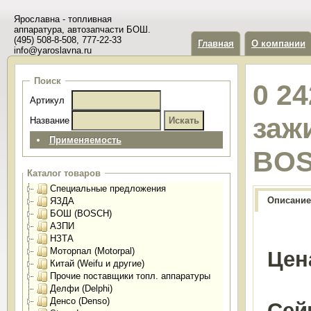
Ярославна - топливная
аппаратура, автозапчасти БОШ.
(495) 508-8-508, 777-22-33
Главная
О компании
info@yaroslavna.ru
Поиск
0 24
Артикул
заж
Название
Применяемость
BO
Каталог товаров
Специальные предложения
Описание
ЯЗДА
БОШ (BOSCH)
АЗПИ
НЗТА
Моторпал (Motorpal)
Цен
Китай (Weifu и другие)
Прочие поставщики топл. аппаратуры
Делфи (Delphi)
Денсо (Denso)
Сей