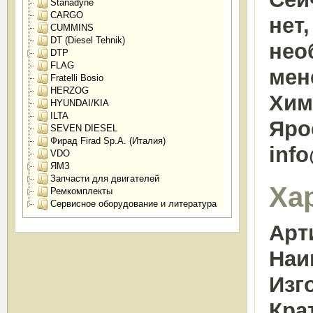
Stanadyne
CARGO
нет
CUMMINS
DT (Diesel Tehnik)
нео
DTP
FLAG
мен
Fratelli Bosio
HERZOG
Химк
HYUNDAI/KIA
ILTA
Яро
SEVEN DIESEL
Фирад Firad Sp.A. (Италия)
inf
VDO
ЯМЗ
Запчасти для двигателей
Ха
Ремкомплекты
Сервисное оборудование и литература
Арт
Наи
Изг
Кра