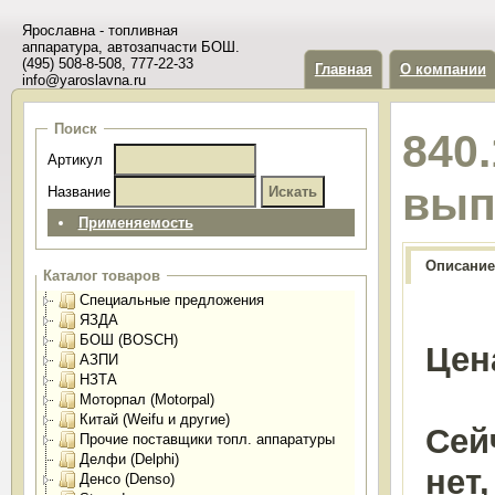
Ярославна - топливная
аппаратура, автозапчасти БОШ.
(495) 508-8-508, 777-22-33
Главная
О компании
info@yaroslavna.ru
Поиск
840
Артикул
вып
Название
Применяемость
Описание
Каталог товаров
Специальные предложения
ЯЗДА
БОШ (BOSCH)
Цен
АЗПИ
НЗТА
Моторпал (Motorpal)
Китай (Weifu и другие)
Сей
Прочие поставщики топл. аппаратуры
Делфи (Delphi)
нет
Денсо (Denso)