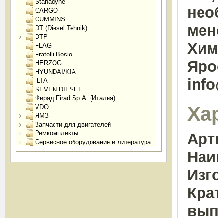
Stanadyne
нео
CARGO
CUMMINS
мен
DT (Diesel Tehnik)
DTP
Химк
FLAG
Fratelli Bosio
Яро
HERZOG
HYUNDAI/KIA
inf
ILTA
SEVEN DIESEL
Фирад Firad Sp.A. (Италия)
Ха
VDO
ЯМЗ
Запчасти для двигателей
Ремкомплекты
Арт
Сервисное оборудование и литература
Наи
Изг
Кра
вып