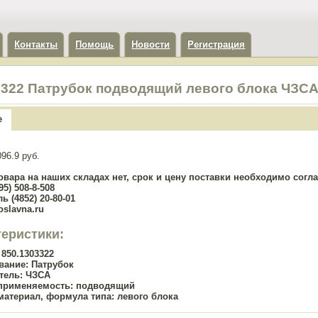
Контакты
Помощь
Новости
Регистрация
3322 Патрубок подводящий левого блока ЧЗС
е
96.9 руб.
овара на наших складах нет, срок и цену поставки необходимо сог
5) 508-8-508
ь (4852) 20-80-01
oslavna.ru
теристики:
850.1303322
вание:
Патрубок
тель:
ЧЗСА
применяемость:
подводящий
материал, формула типа:
левого блока