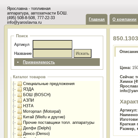
Ярославна - топливная
аппаратура, автозапчасти БОШ.
(495) 508-8-508, 777-22-33
Главная
О компании
info@yaroslavna.ru
Поиск
850.130
Артикул
Описани
Название
Применяемость
Цена:
150
Сейчас т
Каталог товаров
Химки (49
Специальные предложения
Ярославл
ЯЗДА
info@yar
БОШ (BOSCH)
АЗПИ
Харак
НЗТА
Артикул:
Моторпал (Motorpal)
Наимено
Китай (Weifu и другие)
Изготови
Прочие поставщики топл. аппаратуры
Краткая 
Делфи (Delphi)
Размер, 
Денсо (Denso)