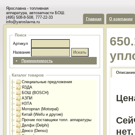
Ярославна - топливная
аппаратура, автозапчасти БОШ.
(495) 508-8-508, 777-22-33
Главная
О компании
info@yaroslavna.ru
Поиск
650
Артикул
упл
Название
Применяемость
Описание
Каталог товаров
Специальные предложения
ЯЗДА
БОШ (BOSCH)
Цен
АЗПИ
НЗТА
Моторпал (Motorpal)
Китай (Weifu и другие)
Сей
Прочие поставщики топл. аппаратуры
Делфи (Delphi)
нет
Денсо (Denso)