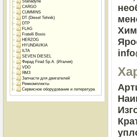
Stanadyne
нео
CARGO
CUMMINS
мен
DT (Diesel Tehnik)
DTP
Химк
FLAG
Fratelli Bosio
Яро
HERZOG
HYUNDAI/KIA
inf
ILTA
SEVEN DIESEL
Фирад Firad Sp.A. (Италия)
Ха
VDO
ЯМЗ
Запчасти для двигателей
Ремкомплекты
Арт
Сервисное оборудование и литература
Наи
Изг
Кра
упл