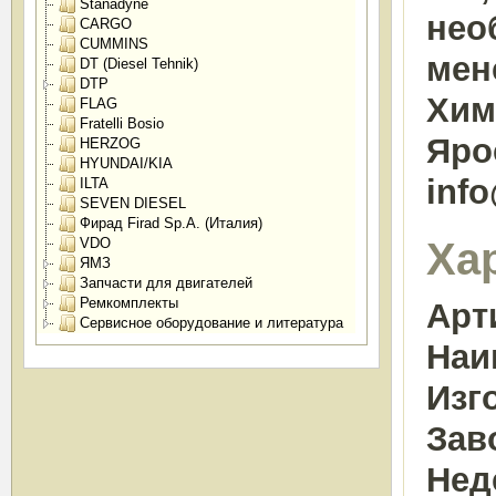
Stanadyne
нео
CARGO
CUMMINS
мен
DT (Diesel Tehnik)
DTP
Химк
FLAG
Fratelli Bosio
Яро
HERZOG
HYUNDAI/KIA
inf
ILTA
SEVEN DIESEL
Фирад Firad Sp.A. (Италия)
Ха
VDO
ЯМЗ
Запчасти для двигателей
Ремкомплекты
Арт
Сервисное оборудование и литература
Наи
Изг
Зав
Нед