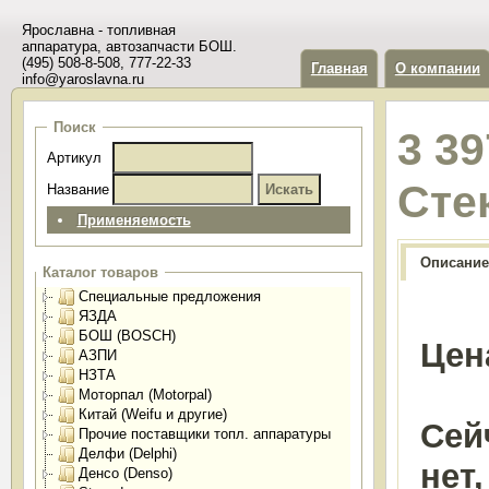
Ярославна - топливная
аппаратура, автозапчасти БОШ.
(495) 508-8-508, 777-22-33
Главная
О компании
info@yaroslavna.ru
Поиск
3 39
Артикул
Сте
Название
Применяемость
Описание
Каталог товаров
Специальные предложения
ЯЗДА
БОШ (BOSCH)
Цен
АЗПИ
НЗТА
Моторпал (Motorpal)
Китай (Weifu и другие)
Сей
Прочие поставщики топл. аппаратуры
Делфи (Delphi)
нет
Денсо (Denso)