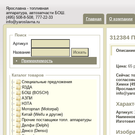
Ярославна - топливная
аппаратура, автозапчасти БОШ.
(495) 508-8-508, 777-22-33
Главная
О компании
info@yaroslavna.ru
Поиск
312384 
Артикул
Описание
Название
Применяемость
Цена:
65 
Сейчас т
Каталог товаров
согласов
Специальные предложения
Химки (49
ЯЗДА
Ярославль
БОШ (BOSCH)
info@yaro
АЗПИ
Характ
НЗТА
Моторпал (Motorpal)
Артикул:
Китай (Weifu и другие)
Наименов
Прочие поставщики топл. аппаратуры
Изготови
Делфи (Delphi)
Денсо (Denso)
Изобр