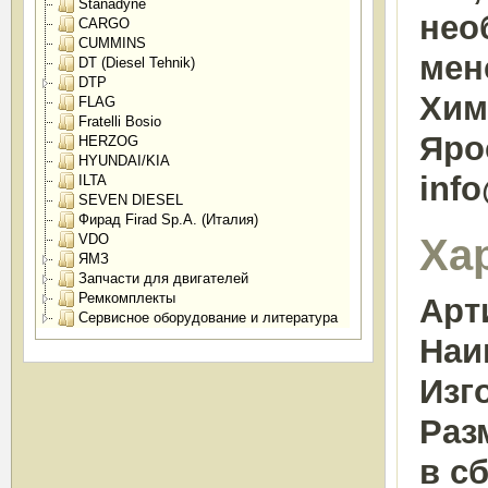
Stanadyne
нео
CARGO
CUMMINS
мен
DT (Diesel Tehnik)
DTP
Химк
FLAG
Fratelli Bosio
Яро
HERZOG
HYUNDAI/KIA
inf
ILTA
SEVEN DIESEL
Фирад Firad Sp.A. (Италия)
Ха
VDO
ЯМЗ
Запчасти для двигателей
Ремкомплекты
Арт
Сервисное оборудование и литература
Наи
Изг
Раз
в сб