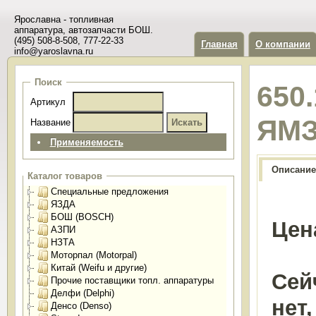
Ярославна - топливная
аппаратура, автозапчасти БОШ.
(495) 508-8-508, 777-22-33
Главная
О компании
info@yaroslavna.ru
Поиск
650
Артикул
ЯМ
Название
Применяемость
Описание
Каталог товаров
Специальные предложения
ЯЗДА
БОШ (BOSCH)
Цен
АЗПИ
НЗТА
Моторпал (Motorpal)
Китай (Weifu и другие)
Сей
Прочие поставщики топл. аппаратуры
Делфи (Delphi)
нет
Денсо (Denso)