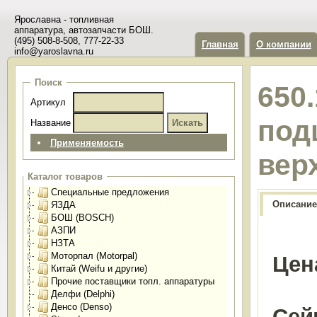
Ярославна - топливная
аппаратура, автозапчасти БОШ.
(495) 508-8-508, 777-22-33
Главная
О компании
info@yaroslavna.ru
Поиск
650
Артикул
под
Название
Применяемость
вер
Каталог товаров
Специальные предложения
Описание
ЯЗДА
БОШ (BOSCH)
АЗПИ
НЗТА
Моторпал (Motorpal)
Цен
Китай (Weifu и другие)
Прочие поставщики топл. аппаратуры
Делфи (Delphi)
Денсо (Denso)
Сей