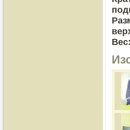
под
Раз
вер
Вес
Из