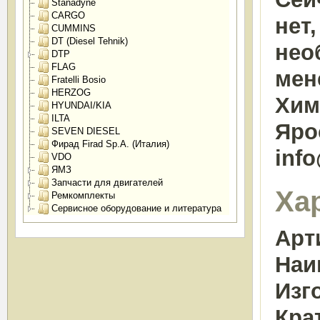
Stanadyne
CARGO
нет
CUMMINS
DT (Diesel Tehnik)
нео
DTP
FLAG
мен
Fratelli Bosio
HERZOG
Химк
HYUNDAI/KIA
ILTA
Яро
SEVEN DIESEL
Фирад Firad Sp.A. (Италия)
inf
VDO
ЯМЗ
Запчасти для двигателей
Ха
Ремкомплекты
Сервисное оборудование и литература
Арт
Наи
Изг
Кра