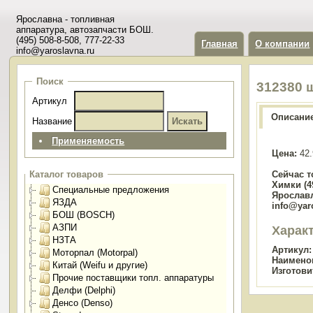
Ярославна - топливная
аппаратура, автозапчасти БОШ.
(495) 508-8-508, 777-22-33
Главная
О компании
info@yaroslavna.ru
Поиск
312380 
Артикул
Описани
Название
Применяемость
Цена:
42.
Сейчас т
Каталог товаров
Химки (49
Специальные предложения
Ярославл
ЯЗДА
info@yar
БОШ (BOSCH)
АЗПИ
Харак
НЗТА
Артикул:
Моторпал (Motorpal)
Наимено
Китай (Weifu и другие)
Изготови
Прочие поставщики топл. аппаратуры
Делфи (Delphi)
Денсо (Denso)