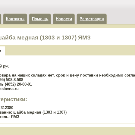
Контакты
Помощь
Новости
Регистрация
шайба медная (1303 и 1307) ЯМЗ
е
9 руб.
овара на наших складах нет, срок и цену поставки необходимо сог
5) 508-8-508
ь (4852) 20-80-01
oslavna.ru
теристики:
312380
вание:
шайба медная (1303 и 1307)
тель:
ЯМЗ