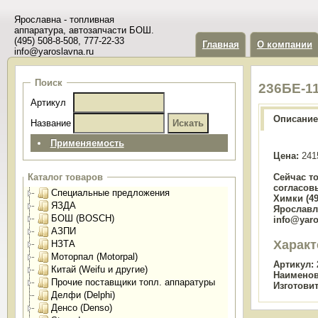
Ярославна - топливная
аппаратура, автозапчасти БОШ.
(495) 508-8-508, 777-22-33
Главная
О компании
info@yaroslavna.ru
Поиск
236БЕ-1
Артикул
Описание
Название
Применяемость
Цена:
241
Сейчас т
Каталог товаров
согласов
Специальные предложения
Химки (49
ЯЗДА
Ярославль
БОШ (BOSCH)
info@yaro
АЗПИ
Характ
НЗТА
Моторпал (Motorpal)
Артикул:
Китай (Weifu и другие)
Наименов
Прочие поставщики топл. аппаратуры
Изготови
Делфи (Delphi)
Денсо (Denso)