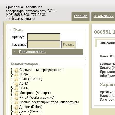
Ярославна - топливная
аппаратура, автозапчасти БОШ.
(495) 508-8-508, 777-22-33
Главная
О компании
info@yaroslavna.ru
Поиск
080551 
Артикул
Описани
Название
Применяемость
Цена:
84 
Сейчас т
Каталог товаров
Химки (49
Специальные предложения
Ярославл
ЯЗДА
info@yar
БОШ (BOSCH)
АЗПИ
Харак
НЗТА
Артикул:
Моторпал (Motorpal)
Наимено
Китай (Weifu и другие)
Изготови
Прочие поставщики топл. аппаратуры
Делфи (Delphi)
Денсо (Denso)