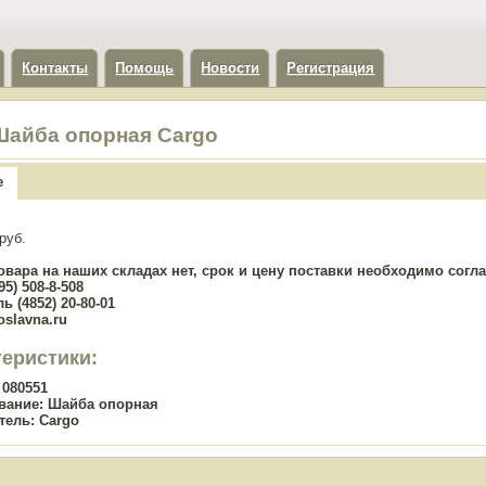
Контакты
Помощь
Новости
Регистрация
Шайба опорная Cargo
е
руб.
овара на наших складах нет, срок и цену поставки необходимо сог
5) 508-8-508
ь (4852) 20-80-01
oslavna.ru
теристики:
080551
вание:
Шайба опорная
тель:
Cargo