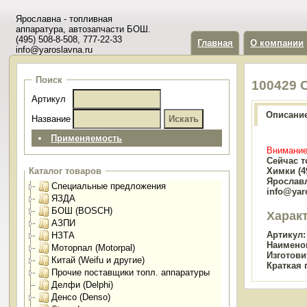
Ярославна - топливная
аппаратура, автозапчасти БОШ.
(495) 508-8-508, 777-22-33
Главная
О компании
info@yaroslavna.ru
Поиск
100429 
Артикул
Описани
Название
Применяемость
Внимание
Сейчас т
Химки (49
Каталог товаров
Ярославл
Специальные предложения
info@yar
ЯЗДА
БОШ (BOSCH)
Харак
АЗПИ
Артикул:
НЗТА
Наимено
Моторпал (Motorpal)
Изготови
Китай (Weifu и другие)
Краткая 
Прочие поставщики топл. аппаратуры
Делфи (Delphi)
Денсо (Denso)