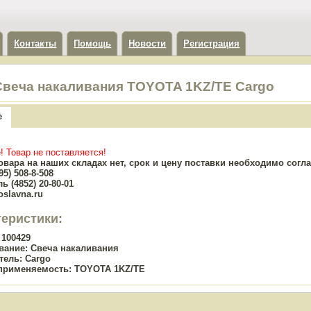
Контакты
Помощь
Новости
Регистрация
Свеча накаливания TOYOTA 1KZ/TE Cargo
е
! Товар не поставляется!
овара на наших складах нет, срок и цену поставки необходимо сог
5) 508-8-508
ь (4852) 20-80-01
oslavna.ru
теристики:
100429
вание:
Свеча накаливания
тель:
Cargo
применяемость:
TOYOTA 1KZ/TE