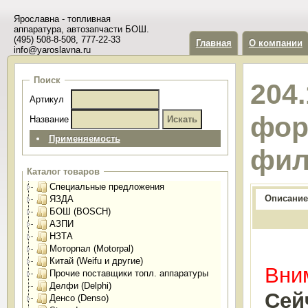
Ярославна - топливная
аппаратура, автозапчасти БОШ.
(495) 508-8-508, 777-22-33
Главная
О компании
info@yaroslavna.ru
Поиск
204
Артикул
форс
Название
Применяемость
фил
Каталог товаров
Специальные предложения
Описание
ЯЗДА
БОШ (BOSCH)
АЗПИ
НЗТА
Моторпал (Motorpal)
Китай (Weifu и другие)
Вним
Прочие поставщики топл. аппаратуры
Делфи (Delphi)
Сей
Денсо (Denso)