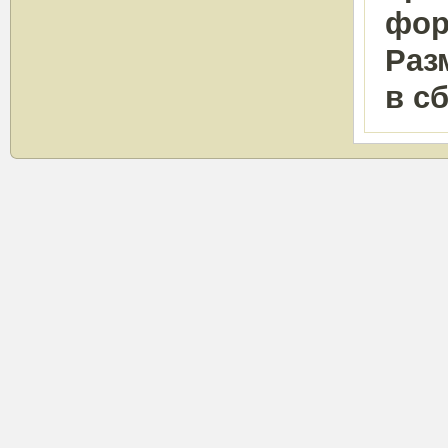
фор
Раз
в с