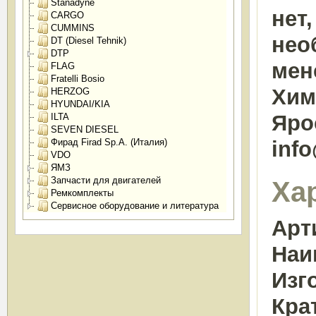
Stanadyne
нет
CARGO
CUMMINS
нео
DT (Diesel Tehnik)
DTP
мен
FLAG
Fratelli Bosio
Химк
HERZOG
HYUNDAI/KIA
Яро
ILTA
SEVEN DIESEL
Фирад Firad Sp.A. (Италия)
inf
VDO
ЯМЗ
Запчасти для двигателей
Ха
Ремкомплекты
Сервисное оборудование и литература
Арт
Наи
Изг
Кра