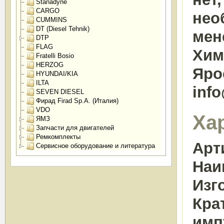
Stanadyne
CARGO
нео
CUMMINS
DT (Diesel Tehnik)
мен
DTP
FLAG
Химк
Fratelli Bosio
HERZOG
Яро
HYUNDAI/KIA
ILTA
inf
SEVEN DIESEL
Фирад Firad Sp.A. (Италия)
VDO
Ха
ЯМЗ
Запчасти для двигателей
Ремкомплекты
Арт
Сервисное оборудование и литература
Наи
Изг
Кра
имп