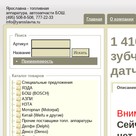
Ярославна - топливная
аппаратура, автозапчасти БОШ.
(495) 508-8-508, 777-22-33
Главная
О компании
info@yaroslavna.ru
Поиск
1 41
Артикул
зуб
Название
Применяемость
дат
Каталог товаров
Специальные предложения
Описание
ЯЗДА
БОШ (BOSCH)
АЗПИ
НЗТА
Моторпал (Motorpal)
Вним
Китай (Weifu и другие)
Прочие поставщики топл. аппаратуры
Сей
Делфи (Delphi)
Денсо (Denso)
нет