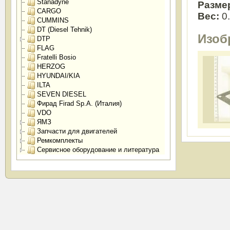
Stanadyne
Разме
CARGO
Вес:
0
CUMMINS
DT (Diesel Tehnik)
Изоб
DTP
FLAG
Fratelli Bosio
HERZOG
HYUNDAI/KIA
ILTA
SEVEN DIESEL
Фирад Firad Sp.A. (Италия)
VDO
ЯМЗ
Запчасти для двигателей
Ремкомплекты
Сервисное оборудование и литература