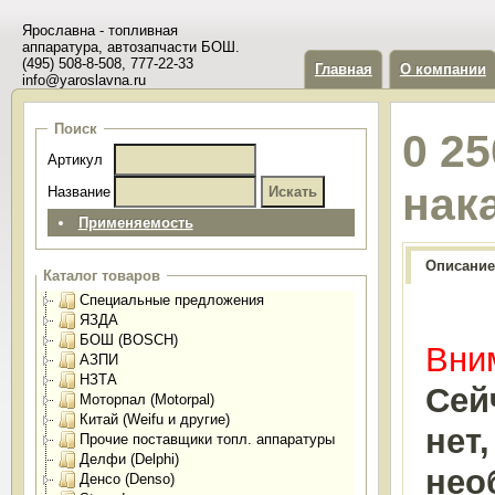
Ярославна - топливная
аппаратура, автозапчасти БОШ.
(495) 508-8-508, 777-22-33
Главная
О компании
info@yaroslavna.ru
Поиск
0 25
Артикул
нак
Название
Применяемость
Описание
Каталог товаров
Специальные предложения
ЯЗДА
БОШ (BOSCH)
Вним
АЗПИ
НЗТА
Сей
Моторпал (Motorpal)
Китай (Weifu и другие)
нет
Прочие поставщики топл. аппаратуры
Делфи (Delphi)
нео
Денсо (Denso)