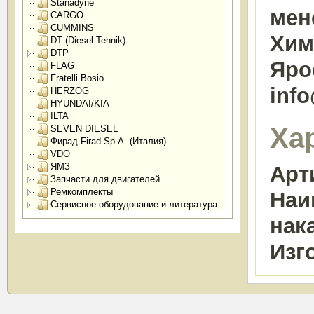
Stanadyne
мен
CARGO
CUMMINS
Химк
DT (Diesel Tehnik)
DTP
Яро
FLAG
Fratelli Bosio
inf
HERZOG
HYUNDAI/KIA
ILTA
Ха
SEVEN DIESEL
Фирад Firad Sp.A. (Италия)
VDO
ЯМЗ
Арт
Запчасти для двигателей
Ремкомплекты
Наи
Сервисное оборудование и литература
нак
Изг