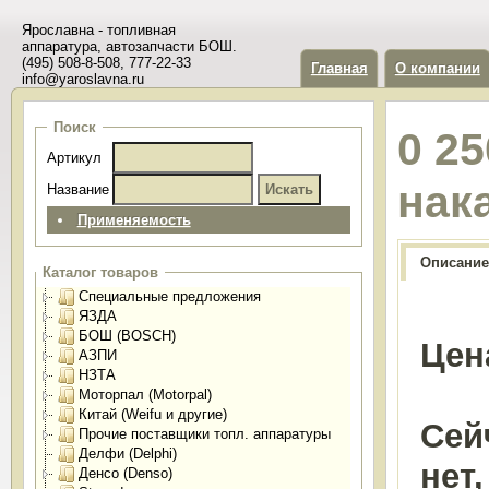
Ярославна - топливная
аппаратура, автозапчасти БОШ.
(495) 508-8-508, 777-22-33
Главная
О компании
info@yaroslavna.ru
Поиск
0 25
Артикул
нак
Название
Применяемость
Описание
Каталог товаров
Специальные предложения
ЯЗДА
БОШ (BOSCH)
Цен
АЗПИ
НЗТА
Моторпал (Motorpal)
Китай (Weifu и другие)
Сей
Прочие поставщики топл. аппаратуры
Делфи (Delphi)
нет
Денсо (Denso)