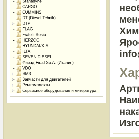
Stanadyne
нео
CARGO
CUMMINS
мен
DT (Diesel Tehnik)
DTP
Химк
FLAG
Fratelli Bosio
Яро
HERZOG
HYUNDAI/KIA
inf
ILTA
SEVEN DIESEL
Фирад Firad Sp.A. (Италия)
Ха
VDO
ЯМЗ
Запчасти для двигателей
Ремкомплекты
Арт
Сервисное оборудование и литература
Наи
нак
Изг