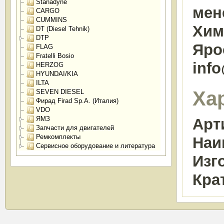
Stanadyne
мен
CARGO
CUMMINS
Химк
DT (Diesel Tehnik)
DTP
Яро
FLAG
Fratelli Bosio
inf
HERZOG
HYUNDAI/KIA
ILTA
Ха
SEVEN DIESEL
Фирад Firad Sp.A. (Италия)
VDO
ЯМЗ
Арт
Запчасти для двигателей
Ремкомплекты
Наи
Сервисное оборудование и литература
Изг
Кра