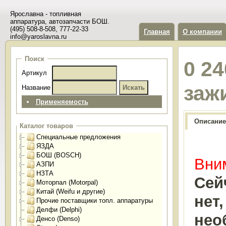
Ярославна - топливная
аппаратура, автозапчасти БОШ.
(495) 508-8-508, 777-22-33
Главная
О компании
info@yaroslavna.ru
Поиск
0 24
Артикул
заж
Название
Применяемость
Описание
Каталог товаров
Специальные предложения
ЯЗДА
БОШ (BOSCH)
Вним
АЗПИ
НЗТА
Сей
Моторпал (Motorpal)
Китай (Weifu и другие)
нет
Прочие поставщики топл. аппаратуры
Делфи (Delphi)
нео
Денсо (Denso)