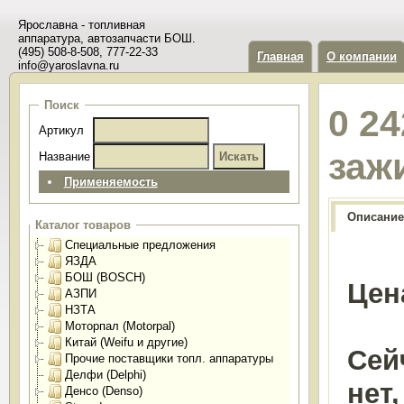
Ярославна - топливная
аппаратура, автозапчасти БОШ.
(495) 508-8-508, 777-22-33
Главная
О компании
info@yaroslavna.ru
Поиск
0 24
Артикул
заж
Название
Применяемость
Описание
Каталог товаров
Специальные предложения
ЯЗДА
БОШ (BOSCH)
Цен
АЗПИ
НЗТА
Моторпал (Motorpal)
Китай (Weifu и другие)
Сей
Прочие поставщики топл. аппаратуры
Делфи (Delphi)
нет
Денсо (Denso)