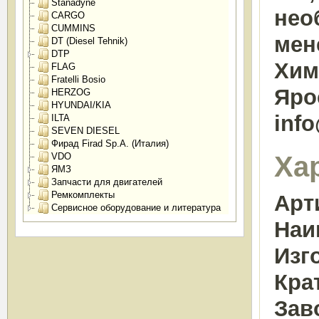
Stanadyne
нео
CARGO
CUMMINS
мен
DT (Diesel Tehnik)
DTP
Химк
FLAG
Fratelli Bosio
Яро
HERZOG
HYUNDAI/KIA
inf
ILTA
SEVEN DIESEL
Фирад Firad Sp.A. (Италия)
Ха
VDO
ЯМЗ
Запчасти для двигателей
Ремкомплекты
Арт
Сервисное оборудование и литература
Наи
Изг
Кра
Зав