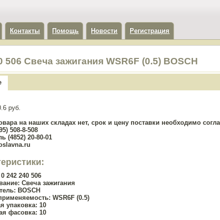
Контакты
Помощь
Новости
Регистрация
40 506 Свеча зажигания WSR6F (0.5) BOSCH
е
.6 руб.
овара на наших складах нет, срок и цену поставки необходимо сог
5) 508-8-508
ь (4852) 20-80-01
oslavna.ru
теристики:
0 242 240 506
вание:
Свеча зажигания
тель:
BOSCH
применяемость:
WSR6F (0.5)
я упаковка:
10
ая фасовка:
10