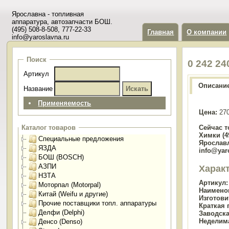
Ярославна - топливная
аппаратура, автозапчасти БОШ.
(495) 508-8-508, 777-22-33
Главная
О компании
info@yaroslavna.ru
Поиск
0 242 2
Артикул
Описани
Название
Применяемость
Цена:
270
Сейчас т
Каталог товаров
Химки (49
Специальные предложения
Ярославл
ЯЗДА
info@yar
БОШ (BOSCH)
АЗПИ
Харак
НЗТА
Артикул:
Моторпал (Motorpal)
Наимено
Китай (Weifu и другие)
Изготови
Прочие поставщики топл. аппаратуры
Краткая 
Делфи (Delphi)
Заводска
Неделим
Денсо (Denso)