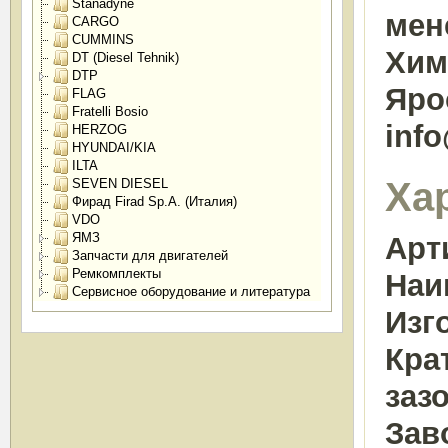
Stanadyne
мен
CARGO
CUMMINS
Химк
DT (Diesel Tehnik)
DTP
Яро
FLAG
Fratelli Bosio
inf
HERZOG
HYUNDAI/KIA
ILTA
Ха
SEVEN DIESEL
Фирад Firad Sp.A. (Италия)
VDO
ЯМЗ
Арт
Запчасти для двигателей
Ремкомплекты
Наи
Сервисное оборудование и литература
Изг
Кра
заз
Зав