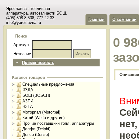
Ярославна - топливная
аппаратура, автозапчасти БОШ.
(495) 508-8-508, 777-22-33
Главная
О компании
info@yaroslavna.ru
Поиск
0 9
Артикул
заз
Название
Применяемость
Описание
Каталог товаров
Специальные предложения
ЯЗДА
БОШ (BOSCH)
Вним
АЗПИ
НЗТА
Сей
Моторпал (Motorpal)
Китай (Weifu и другие)
нет
Прочие поставщики топл. аппаратуры
Делфи (Delphi)
нео
Денсо (Denso)