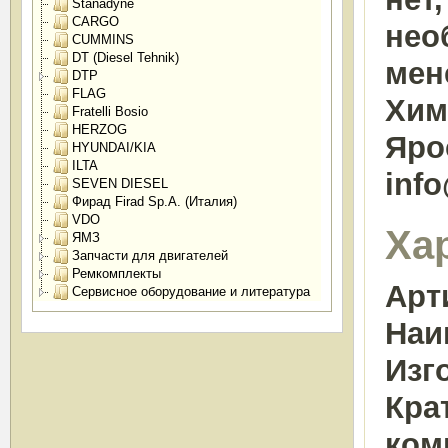
Stanadyne
CARGO
нео
CUMMINS
DT (Diesel Tehnik)
мен
DTP
FLAG
Химк
Fratelli Bosio
HERZOG
Яро
HYUNDAI/KIA
ILTA
inf
SEVEN DIESEL
Фирад Firad Sp.A. (Италия)
VDO
Ха
ЯМЗ
Запчасти для двигателей
Ремкомплекты
Арт
Сервисное оборудование и литература
Наи
Изг
Кра
ком