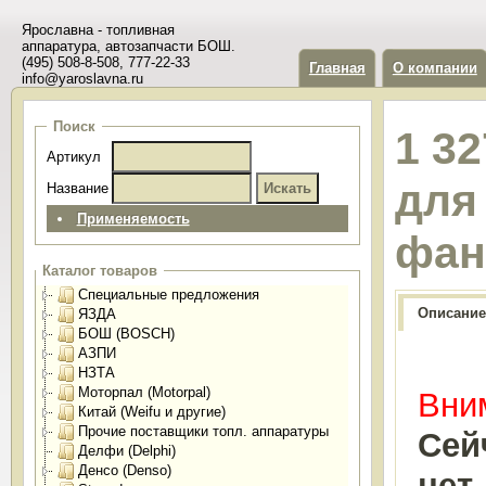
Ярославна - топливная
аппаратура, автозапчасти БОШ.
(495) 508-8-508, 777-22-33
Главная
О компании
info@yaroslavna.ru
Поиск
1 3
Артикул
для
Название
Применяемость
фан
Каталог товаров
Специальные предложения
Описание
ЯЗДА
БОШ (BOSCH)
АЗПИ
НЗТА
Моторпал (Motorpal)
Вним
Китай (Weifu и другие)
Прочие поставщики топл. аппаратуры
Сей
Делфи (Delphi)
Денсо (Denso)
нет