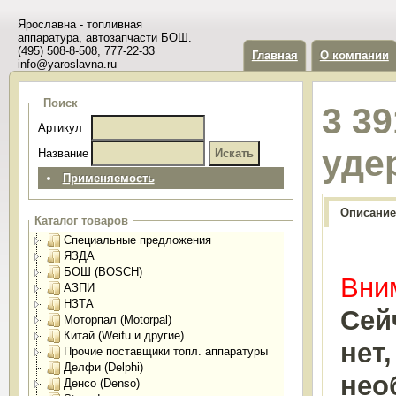
Ярославна - топливная
аппаратура, автозапчасти БОШ.
(495) 508-8-508, 777-22-33
Главная
О компании
info@yaroslavna.ru
Поиск
3 3
Артикул
уде
Название
Применяемость
Описание
Каталог товаров
Специальные предложения
ЯЗДА
БОШ (BOSCH)
Вним
АЗПИ
НЗТА
Сей
Моторпал (Motorpal)
Китай (Weifu и другие)
нет
Прочие поставщики топл. аппаратуры
Делфи (Delphi)
нео
Денсо (Denso)