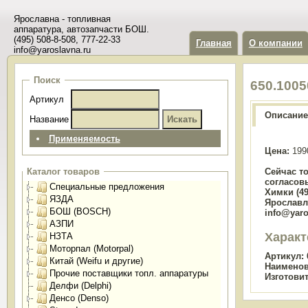
Ярославна - топливная
аппаратура, автозапчасти БОШ.
(495) 508-8-508, 777-22-33
Главная
О компании
info@yaroslavna.ru
Поиск
650.100
Артикул
Описание
Название
Применяемость
Цена:
199
Сейчас т
Каталог товаров
согласов
Специальные предложения
Химки (49
ЯЗДА
Ярославль
БОШ (BOSCH)
info@yaro
АЗПИ
Характ
НЗТА
Моторпал (Motorpal)
Артикул:
Китай (Weifu и другие)
Наименов
Прочие поставщики топл. аппаратуры
Изготови
Делфи (Delphi)
Денсо (Denso)