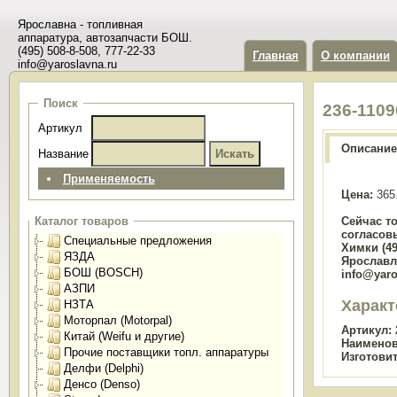
Ярославна - топливная
аппаратура, автозапчасти БОШ.
(495) 508-8-508, 777-22-33
Главная
О компании
info@yaroslavna.ru
Поиск
236-110
Артикул
Описание
Название
Применяемость
Цена:
365
Сейчас т
Каталог товаров
согласов
Специальные предложения
Химки (49
ЯЗДА
Ярославль
БОШ (BOSCH)
info@yaro
АЗПИ
Характ
НЗТА
Моторпал (Motorpal)
Артикул:
Китай (Weifu и другие)
Наименов
Прочие поставщики топл. аппаратуры
Изготови
Делфи (Delphi)
Денсо (Denso)