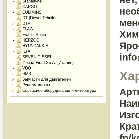
Stanadyne
CARGO
нео
CUMMINS
DT (Diesel Tehnik)
мен
DTP
FLAG
Химк
Fratelli Bosio
HERZOG
Яро
HYUNDAI/KIA
ILTA
inf
SEVEN DIESEL
Фирад Firad Sp.A. (Италия)
VDO
Ха
ЯМЗ
Запчасти для двигателей
Ремкомплекты
Арт
Сервисное оборудование и литература
Наи
Изг
Кра
fp/k