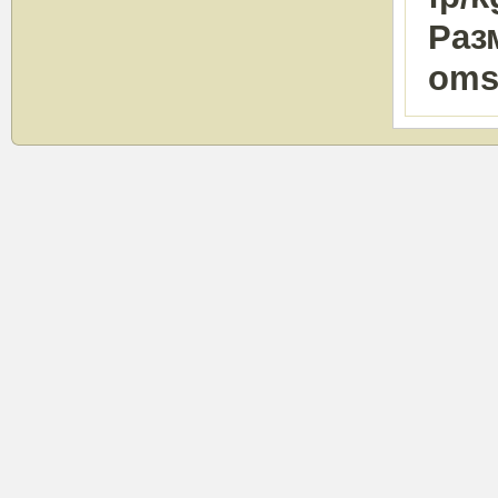
Раз
oms