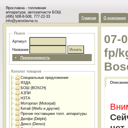
Ярославна - топливная
аппаратура, автозапчасти БОШ.
(495) 508-8-508, 777-22-33
Главная
О компании
info@yaroslavna.ru
Поиск
07-
Артикул
fp/k
Название
Применяемость
Bos
Каталог товаров
Специальные предложения
Описание
ЯЗДА
БОШ (BOSCH)
АЗПИ
НЗТА
Моторпал (Motorpal)
Вним
Китай (Weifu и другие)
Прочие поставщики топл. аппаратуры
Сей
Делфи (Delphi)
Денсо (Denso)
нет