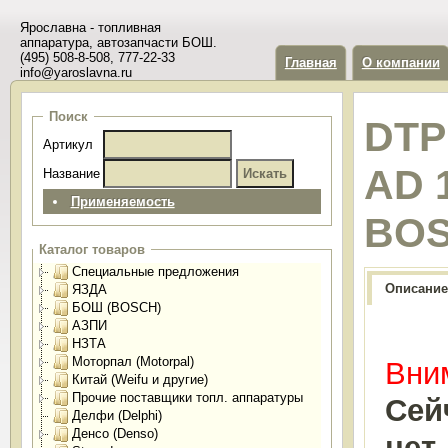
Ярославна - топливная
аппаратура, автозапчасти БОШ.
(495) 508-8-508, 777-22-33
Главная
О компании
info@yaroslavna.ru
Поиск
DTP
Артикул
AD 
Название
Применяемость
BOS
Каталог товаров
Специальные предложения
Описание
ЯЗДА
БОШ (BOSCH)
АЗПИ
НЗТА
Моторпал (Motorpal)
Вним
Китай (Weifu и другие)
Прочие поставщики топл. аппаратуры
Сей
Делфи (Delphi)
Денсо (Denso)
нет