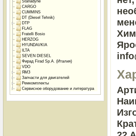
Stanadyne
CARGO
нео
CUMMINS
DT (Diesel Tehnik)
мен
DTP
FLAG
Химк
Fratelli Bosio
HERZOG
Яро
HYUNDAI/KIA
ILTA
inf
SEVEN DIESEL
Фирад Firad Sp.A. (Италия)
VDO
Ха
ЯМЗ
Запчасти для двигателей
Ремкомплекты
Арт
Сервисное оборудование и литература
Наи
Изг
Кра
22 A