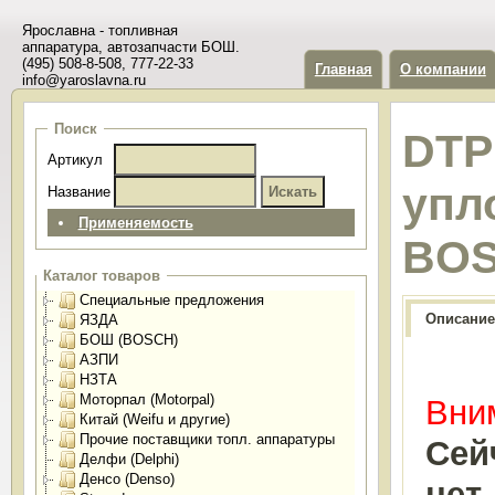
Ярославна - топливная
аппаратура, автозапчасти БОШ.
(495) 508-8-508, 777-22-33
Главная
О компании
info@yaroslavna.ru
Поиск
DTP
Артикул
упл
Название
Применяемость
BOS
Каталог товаров
Специальные предложения
Описание
ЯЗДА
БОШ (BOSCH)
АЗПИ
НЗТА
Моторпал (Motorpal)
Вним
Китай (Weifu и другие)
Прочие поставщики топл. аппаратуры
Сей
Делфи (Delphi)
Денсо (Denso)
нет