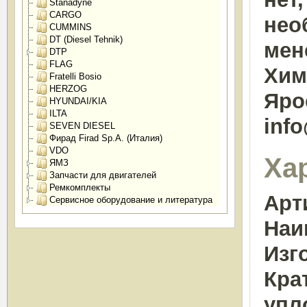
Stanadyne
CARGO
нео
CUMMINS
DT (Diesel Tehnik)
мен
DTP
FLAG
Химк
Fratelli Bosio
HERZOG
Яро
HYUNDAI/KIA
ILTA
inf
SEVEN DIESEL
Фирад Firad Sp.A. (Италия)
VDO
Ха
ЯМЗ
Запчасти для двигателей
Ремкомплекты
Арт
Сервисное оборудование и литература
Наи
Изг
Кра
упл