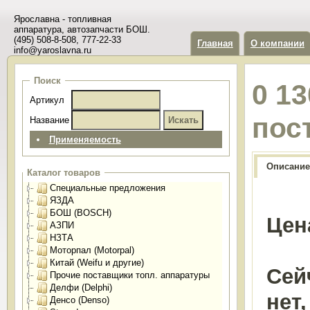
Ярославна - топливная
аппаратура, автозапчасти БОШ.
(495) 508-8-508, 777-22-33
Главная
О компании
info@yaroslavna.ru
Поиск
0 1
Артикул
пос
Название
Применяемость
Описание
Каталог товаров
Специальные предложения
ЯЗДА
БОШ (BOSCH)
Цен
АЗПИ
НЗТА
Моторпал (Motorpal)
Китай (Weifu и другие)
Сей
Прочие поставщики топл. аппаратуры
Делфи (Delphi)
нет
Денсо (Denso)