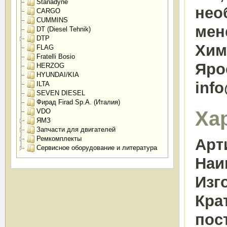
Stanadyne
нео
CARGO
CUMMINS
мен
DT (Diesel Tehnik)
DTP
Химк
FLAG
Fratelli Bosio
Яро
HERZOG
HYUNDAI/KIA
inf
ILTA
SEVEN DIESEL
Фирад Firad Sp.A. (Италия)
Ха
VDO
ЯМЗ
Запчасти для двигателей
Ремкомплекты
Арт
Сервисное оборудование и литература
Наи
Изг
Кра
пос