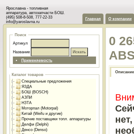
Ярославна - топливная
аппаратура, автозапчасти БОШ.
(495) 508-8-508, 777-22-33
Главная
О компании
info@yaroslavna.ru
Поиск
0 26
Артикул
ABS
Название
Применяемость
Описание
Каталог товаров
Специальные предложения
ЯЗДА
БОШ (BOSCH)
Вним
АЗПИ
НЗТА
Сей
Моторпал (Motorpal)
Китай (Weifu и другие)
нет
Прочие поставщики топл. аппаратуры
Делфи (Delphi)
нео
Денсо (Denso)