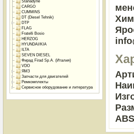
Stanadyne
мен
CARGO
CUMMINS
Химк
DT (Diesel Tehnik)
DTP
Яро
FLAG
Fratelli Bosio
inf
HERZOG
HYUNDAI/KIA
ILTA
Ха
SEVEN DIESEL
Фирад Firad Sp.A. (Италия)
VDO
ЯМЗ
Арт
Запчасти для двигателей
Ремкомплекты
Наи
Сервисное оборудование и литература
Изг
Раз
ABS