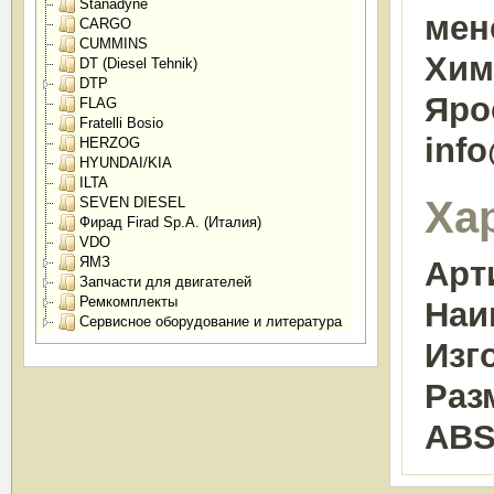
Stanadyne
мен
CARGO
CUMMINS
Химк
DT (Diesel Tehnik)
DTP
Яро
FLAG
Fratelli Bosio
inf
HERZOG
HYUNDAI/KIA
ILTA
Ха
SEVEN DIESEL
Фирад Firad Sp.A. (Италия)
VDO
ЯМЗ
Арт
Запчасти для двигателей
Ремкомплекты
Наи
Сервисное оборудование и литература
Изг
Раз
ABS