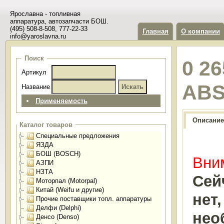
Ярославна - топливная
аппаратура, автозапчасти БОШ.
(495) 508-8-508, 777-22-33
Главная
О компании
info@yaroslavna.ru
Поиск
0 26
Артикул
ABS
Название
Применяемость
Описание
Каталог товаров
Специальные предложения
ЯЗДА
БОШ (BOSCH)
Вним
АЗПИ
НЗТА
Сей
Моторпал (Motorpal)
Китай (Weifu и другие)
нет
Прочие поставщики топл. аппаратуры
Делфи (Delphi)
нео
Денсо (Denso)