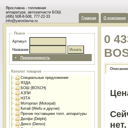
Ярославна - топливная
аппаратура, автозапчасти БОШ.
(495) 508-8-508, 777-22-33
Главная
О компании
info@yaroslavna.ru
Поиск
0 4
Артикул
BO
Название
Применяемость
Описание
Каталог товаров
Специальные предложения
ЯЗДА
БОШ (BOSCH)
Цен
АЗПИ
НЗТА
Моторпал (Motorpal)
Китай (Weifu и другие)
Сей
Прочие поставщики топл. аппаратуры
Делфи (Delphi)
нет
Денсо (Denso)