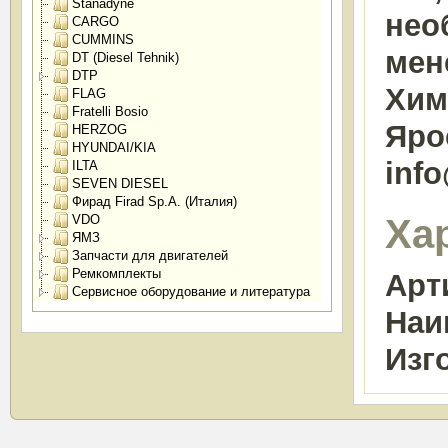
Stanadyne
нео
CARGO
CUMMINS
мен
DT (Diesel Tehnik)
DTP
Химк
FLAG
Fratelli Bosio
Яро
HERZOG
HYUNDAI/KIA
inf
ILTA
SEVEN DIESEL
Фирад Firad Sp.A. (Италия)
Ха
VDO
ЯМЗ
Запчасти для двигателей
Ремкомплекты
Арт
Сервисное оборудование и литература
Наи
Изг