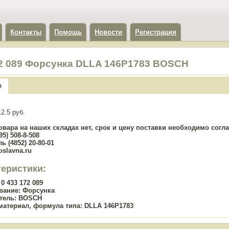
Контакты
Помощь
Новости
Регистрация
72 089 Форсунка DLLA 146P1783 BOSCH
е
2.5 руб.
овара на наших складах нет, срок и цену поставки необходимо сог
5) 508-8-508
ь (4852) 20-80-01
oslavna.ru
теристики:
0 433 172 089
вание:
Форсунка
тель:
BOSCH
материал, формула типа:
DLLA 146P1783