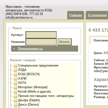
Ярославна - топливная
аппаратура, автозапчасти БОШ.
(495) 508-8-508, 777-22-33
Главная
О компании
info@yaroslavna.ru
Поиск
0 433 1
Артикул
Описани
Название
Применяемость
Цена:
431
Сейчас т
Каталог товаров
Химки (49
Специальные предложения
Ярославл
ЯЗДА
info@yar
БОШ (BOSCH)
АЗПИ
Харак
НЗТА
Артикул:
Моторпал (Motorpal)
Наимено
Китай (Weifu и другие)
Изготови
Прочие поставщики топл. аппаратуры
Размер, 
Делфи (Delphi)
Денсо (Denso)