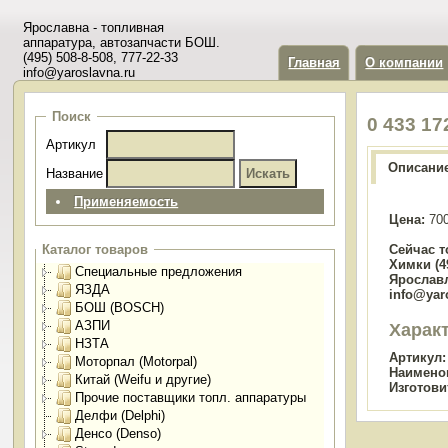
Ярославна - топливная
аппаратура, автозапчасти БОШ.
(495) 508-8-508, 777-22-33
Главная
О компании
info@yaroslavna.ru
Поиск
0 433 1
Артикул
Описани
Название
Применяемость
Цена:
700
Сейчас т
Каталог товаров
Химки (49
Специальные предложения
Ярославл
ЯЗДА
info@yar
БОШ (BOSCH)
АЗПИ
Харак
НЗТА
Артикул:
Моторпал (Motorpal)
Наимено
Китай (Weifu и другие)
Изготови
Прочие поставщики топл. аппаратуры
Делфи (Delphi)
Денсо (Denso)