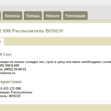
Контакты
Помощь
Новости
Регистрация
72 098 Распылитель BOSCH
е
0.3 руб.
овара на наших складах нет, срок и цену поставки необходимо сог
5) 508-8-508
ь (4852) 20-80-01
oslavna.ru
теристики:
0 433 172 098
вание:
Распылитель
тель:
BOSCH