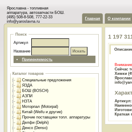
Ярославна - топливная
аппаратура, автозапчасти БОШ.
(495) 508-8-508, 777-22-33
Главная
О компании
info@yaroslavna.ru
Поиск
1 197 3
Артикул
Описани
Название
Применяемость
Внимание
Сейчас т
Химки (49
Каталог товаров
Ярославл
Специальные предложения
info@yar
ЯЗДА
БОШ (BOSCH)
Харак
АЗПИ
Артикул:
НЗТА
Наимено
Моторпал (Motorpal)
Изготови
Китай (Weifu и другие)
Краткая 
Прочие поставщики топл. аппаратуры
Делфи (Delphi)
Денсо (Denso)