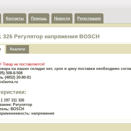
Контакты
Помощь
Новости
Регистрация
11 326 Регулятор напряжения BOSCH
е
Аналоги
! Товар не поставляется!
овара на наших складах нет, срок и цену поставки необходимо сог
5) 508-8-508
ь (4852) 20-80-01
oslavna.ru
теристики:
1 197 311 326
вание:
Регулятор
тель:
BOSCH
применяемость:
напряжения