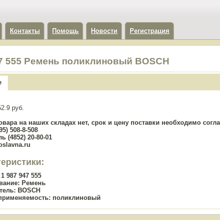
Контакты
Помощь
Новости
Регистрация
47 555 Ремень поликлиновый BOSCH
е
2.9 руб.
овара на наших складах нет, срок и цену поставки необходимо сог
5) 508-8-508
ь (4852) 20-80-01
oslavna.ru
теристики:
1 987 947 555
вание:
Ремень
тель:
BOSCH
применяемость:
поликлиновый