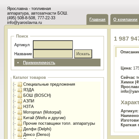
Ярославна - топливная
аппаратура, автозапчасти БОШ.
(495) 508-8-508, 777-22-33
Главная
О компании
info@yaroslavna.ru
Поиск
1 987 9
Артикул
Описани
Название
Применяемость
Цена:
175
Сейчас т
Каталог товаров
Химки (49
Специальные предложения
Ярославл
ЯЗДА
info@yar
БОШ (BOSCH)
АЗПИ
Харак
НЗТА
Артикул:
Моторпал (Motorpal)
Наимено
Китай (Weifu и другие)
Изготови
Прочие поставщики топл. аппаратуры
Краткая 
Делфи (Delphi)
Денсо (Denso)