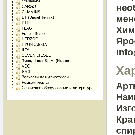
Stanadyne
нео
CARGO
CUMMINS
мен
DT (Diesel Tehnik)
DTP
Химк
FLAG
Fratelli Bosio
Яро
HERZOG
HYUNDAI/KIA
inf
ILTA
SEVEN DIESEL
Фирад Firad Sp.A. (Италия)
Ха
VDO
ЯМЗ
Запчасти для двигателей
Ремкомплекты
Арт
Сервисное оборудование и литература
Наи
Изг
Кра
спи