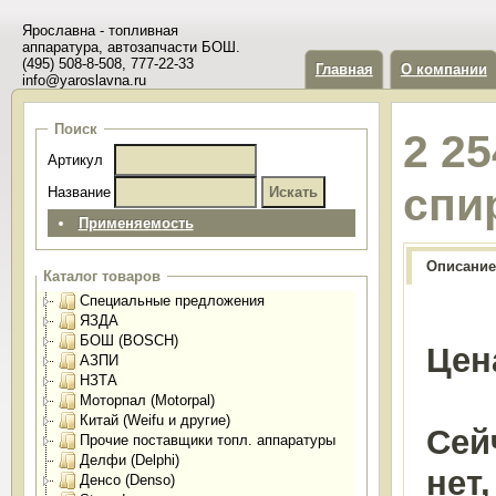
Ярославна - топливная
аппаратура, автозапчасти БОШ.
(495) 508-8-508, 777-22-33
Главная
О компании
info@yaroslavna.ru
Поиск
2 25
Артикул
спи
Название
Применяемость
Описание
Каталог товаров
Специальные предложения
ЯЗДА
БОШ (BOSCH)
Цен
АЗПИ
НЗТА
Моторпал (Motorpal)
Китай (Weifu и другие)
Сей
Прочие поставщики топл. аппаратуры
Делфи (Delphi)
нет
Денсо (Denso)