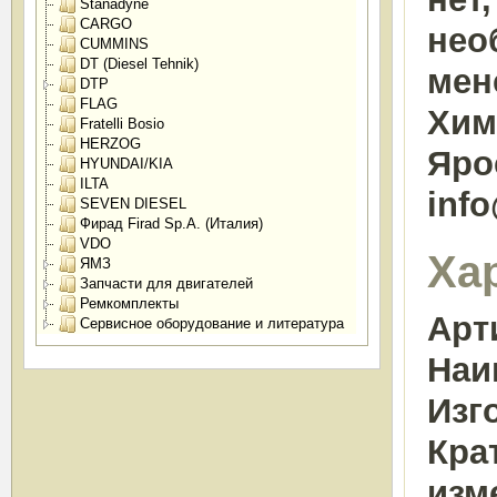
Stanadyne
CARGO
нео
CUMMINS
DT (Diesel Tehnik)
мен
DTP
FLAG
Химк
Fratelli Bosio
HERZOG
Яро
HYUNDAI/KIA
ILTA
inf
SEVEN DIESEL
Фирад Firad Sp.A. (Италия)
VDO
Ха
ЯМЗ
Запчасти для двигателей
Ремкомплекты
Арт
Сервисное оборудование и литература
Наи
Изг
Кра
изм