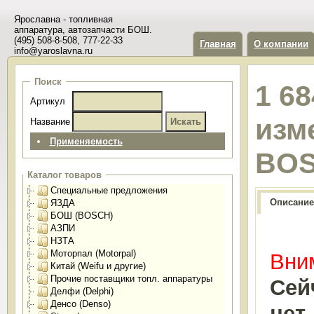
Ярославна - топливная
аппаратура, автозапчасти БОШ.
(495) 508-8-508, 777-22-33
Главная
О компании
info@yaroslavna.ru
Поиск
1 68
Артикул
изм
Название
Применяемость
BO
Каталог товаров
Специальные предложения
Описание
ЯЗДА
БОШ (BOSCH)
АЗПИ
НЗТА
Моторпал (Motorpal)
Вним
Китай (Weifu и другие)
Прочие поставщики топл. аппаратуры
Сей
Делфи (Delphi)
Денсо (Denso)
нет