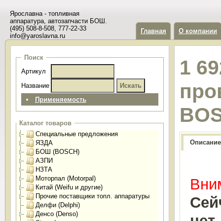
Ярославна - топливная
аппаратура, автозапчасти БОШ.
(495) 508-8-508, 777-22-33
Главная
О компании
info@yaroslavna.ru
Поиск
1 6
Артикул
про
Название
Применяемость
BO
Каталог товаров
Специальные предложения
Описание
ЯЗДА
БОШ (BOSCH)
АЗПИ
НЗТА
Моторпал (Motorpal)
Вним
Китай (Weifu и другие)
Прочие поставщики топл. аппаратуры
Сей
Делфи (Delphi)
Денсо (Denso)
нет