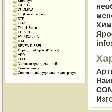
Stanadyne
нео
CARGO
CUMMINS
мен
DT (Diesel Tehnik)
DTP
Химк
FLAG
Fratelli Bosio
Яро
HERZOG
HYUNDAI/KIA
inf
ILTA
SEVEN DIESEL
Фирад Firad Sp.A. (Италия)
Ха
VDO
ЯМЗ
Запчасти для двигателей
Ремкомплекты
Арт
Сервисное оборудование и литература
Наи
CO
Изг