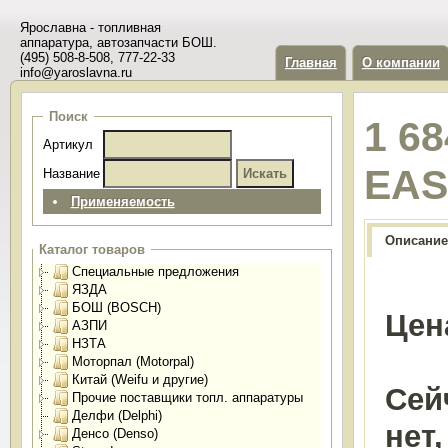
Ярославна - топливная
аппаратура, автозапчасти БОШ.
(495) 508-8-508, 777-22-33
Главная
О компании
info@yaroslavna.ru
Поиск
1 6
Артикул
EAS
Название
Применяемость
Описание
Каталог товаров
Специальные предложения
ЯЗДА
БОШ (BOSCH)
Цен
АЗПИ
НЗТА
Моторпал (Motorpal)
Китай (Weifu и другие)
Сей
Прочие поставщики топл. аппаратуры
Делфи (Delphi)
нет
Денсо (Denso)