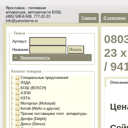
Ярославна - топливная
аппаратура, автозапчасти БОШ.
(495) 508-8-508, 777-22-33
Главная
О компании
info@yaroslavna.ru
Поиск
080
Артикул
23 
Название
Применяемость
/ 94
Каталог товаров
Специальные предложения
Описание
ЯЗДА
БОШ (BOSCH)
АЗПИ
НЗТА
Моторпал (Motorpal)
Цен
Китай (Weifu и другие)
Прочие поставщики топл. аппаратуры
Делфи (Delphi)
Денсо (Denso)
Сей