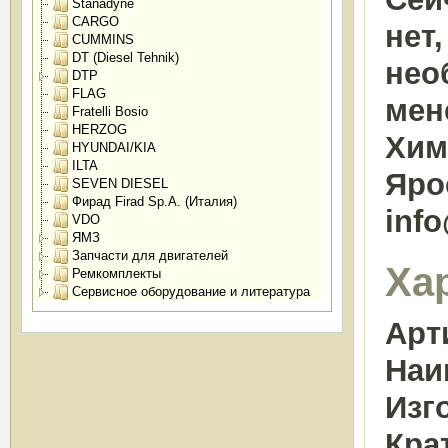
Stanadyne
CARGO
нет
CUMMINS
DT (Diesel Tehnik)
нео
DTP
FLAG
мен
Fratelli Bosio
HERZOG
Химк
HYUNDAI/KIA
ILTA
Яро
SEVEN DIESEL
Фирад Firad Sp.A. (Италия)
inf
VDO
ЯМЗ
Запчасти для двигателей
Ха
Ремкомплекты
Сервисное оборудование и литература
Арт
Наи
Изг
Кра