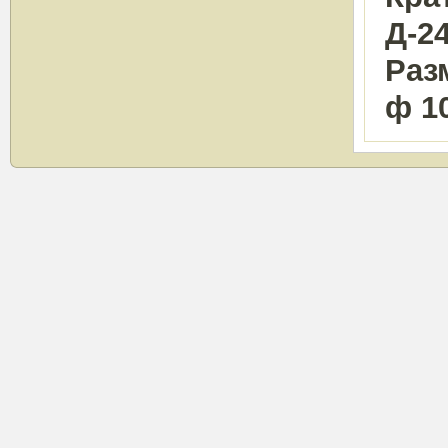
Д-2
Раз
ф 1