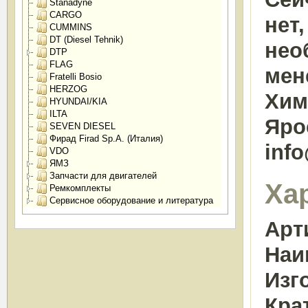
Stanadyne
CARGO
нет
CUMMINS
DT (Diesel Tehnik)
нео
DTP
FLAG
мен
Fratelli Bosio
HERZOG
Химк
HYUNDAI/KIA
ILTA
Яро
SEVEN DIESEL
Фирад Firad Sp.A. (Италия)
inf
VDO
ЯМЗ
Запчасти для двигателей
Ха
Ремкомплекты
Сервисное оборудование и литература
Арт
Наи
Изг
Кра