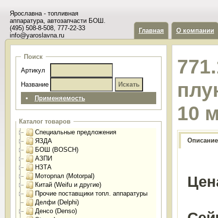
Ярославна - топливная
аппаратура, автозапчасти БОШ.
(495) 508-8-508, 777-22-33
Главная
О компании
info@yaroslavna.ru
Поиск
771
Артикул
плу
Название
Применяемость
10 
Каталог товаров
Специальные предложения
Описание
ЯЗДА
БОШ (BOSCH)
АЗПИ
НЗТА
Моторпал (Motorpal)
Цен
Китай (Weifu и другие)
Прочие поставщики топл. аппаратуры
Делфи (Delphi)
Денсо (Denso)
Сей