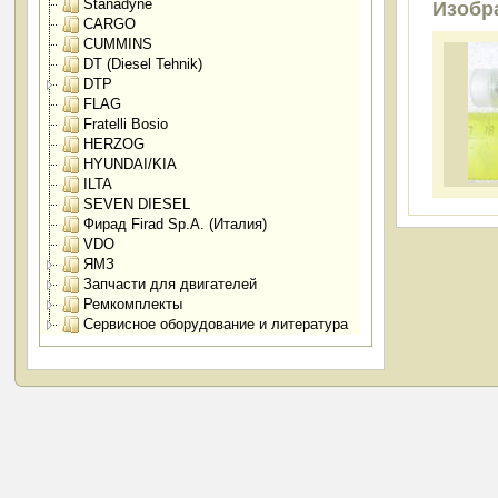
Stanadyne
Изобр
CARGO
CUMMINS
DT (Diesel Tehnik)
DTP
FLAG
Fratelli Bosio
HERZOG
HYUNDAI/KIA
ILTA
SEVEN DIESEL
Фирад Firad Sp.A. (Италия)
VDO
ЯМЗ
Запчасти для двигателей
Ремкомплекты
Сервисное оборудование и литература