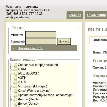
Ярославна - топливная
аппаратура, автозапчасти БОШ.
(495) 508-8-508, 777-22-33
Главная
О компании
info@yaroslavna.ru
Поиск
RU DLLA
Артикул
Описани
Название
Применяемость
Цена:
139
Каталог товаров
В нали
Специальные предложения
Химки:
1
ЯЗДА
БОШ (BOSCH)
Харак
АЗПИ
НЗТА
Артикул:
Наимено
Моторпал (Motorpal)
Изготови
Китай (Weifu и другие)
Краткая 
Прочие поставщики топл. аппаратуры
Размер, 
Делфи (Delphi)
Вес:
0.033
Денсо (Denso)