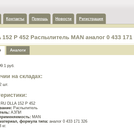
Контакты
Помощь
Новости
Регистрация
 152 P 452 Распылитель MAN аналог 0 433 171
е
Аналоги
9.1 руб.
чии на складах:
2 шт.
теристики:
RU DLLA 152 P 452
вание:
Распылитель
тель:
АЗПИ
применяемость:
MAN
материал, формула типа:
аналог 0 433 171 326
 кг.