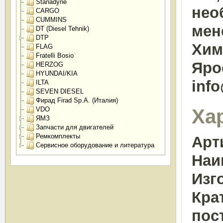
Stanadyne
нео
CARGO
CUMMINS
мен
DT (Diesel Tehnik)
DTP
Химк
FLAG
Fratelli Bosio
Яро
HERZOG
HYUNDAI/KIA
inf
ILTA
SEVEN DIESEL
Фирад Firad Sp.A. (Италия)
Ха
VDO
ЯМЗ
Запчасти для двигателей
Ремкомплекты
Арт
Сервисное оборудование и литература
Наи
Изг
Кра
пос