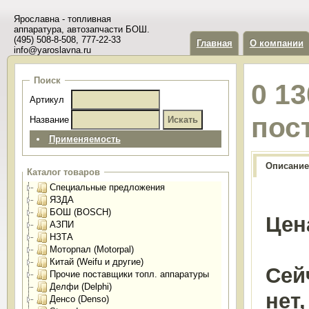
Ярославна - топливная
аппаратура, автозапчасти БОШ.
(495) 508-8-508, 777-22-33
Главная
О компании
info@yaroslavna.ru
Поиск
0 1
Артикул
пос
Название
Применяемость
Описание
Каталог товаров
Специальные предложения
ЯЗДА
БОШ (BOSCH)
Цен
АЗПИ
НЗТА
Моторпал (Motorpal)
Китай (Weifu и другие)
Сей
Прочие поставщики топл. аппаратуры
Делфи (Delphi)
нет
Денсо (Denso)