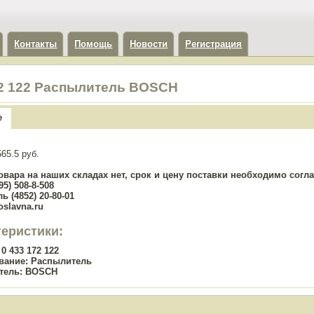
Контакты
Помощь
Новости
Регистрация
72 122 Распылитель BOSCH
е
65.5 руб.
овара на наших складах нет, срок и цену поставки необходимо сог
5) 508-8-508
ь (4852) 20-80-01
oslavna.ru
теристики:
0 433 172 122
вание:
Распылитель
тель:
BOSCH