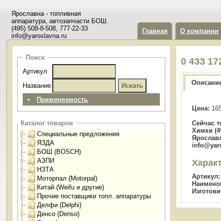
Ярославна - топливная
аппаратура, автозапчасти БОШ.
(495) 508-8-508, 777-22-33
Главная
О компании
info@yaroslavna.ru
Поиск
0 433 1
Артикул
Описани
Название
Применяемость
Цена:
165
Сейчас т
Каталог товаров
Химки (49
Специальные предложения
Ярославл
ЯЗДА
info@yar
БОШ (BOSCH)
АЗПИ
Харак
НЗТА
Артикул:
Моторпал (Motorpal)
Наимено
Китай (Weifu и другие)
Изготови
Прочие поставщики топл. аппаратуры
Делфи (Delphi)
Денсо (Denso)