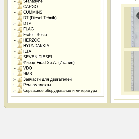
Stanadyne
CARGO
CUMMINS
DT (Diesel Tehnik)
DTP
FLAG
Fratelli Bosio
HERZOG
HYUNDAI/KIA
ILTA
SEVEN DIESEL
Фирад Firad Sp.A. (Италия)
VDO
ЯМЗ
Запчасти для двигателей
Ремкомплекты
Сервисное оборудование и литература