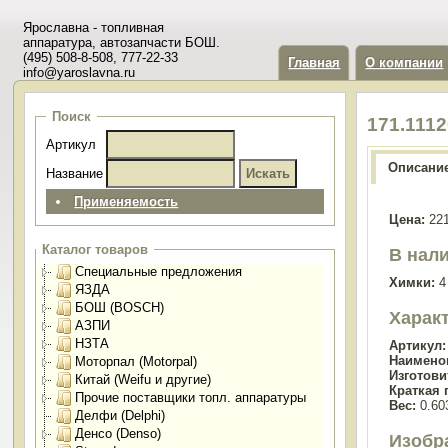
Ярославна - топливная
аппаратура, автозапчасти БОШ.
(495) 508-8-508, 777-22-33
Главная
О компании
info@yaroslavna.ru
Поиск
171.111
Артикул
Описани
Название
Применяемость
Цена:
221
Каталог товаров
В нали
Специальные предложения
Химки:
4
ЯЗДА
БОШ (BOSCH)
Харак
АЗПИ
НЗТА
Артикул:
Наимено
Моторпал (Motorpal)
Изготови
Китай (Weifu и другие)
Краткая 
Прочие поставщики топл. аппаратуры
Вес:
0.603
Делфи (Delphi)
Денсо (Denso)
Изобр