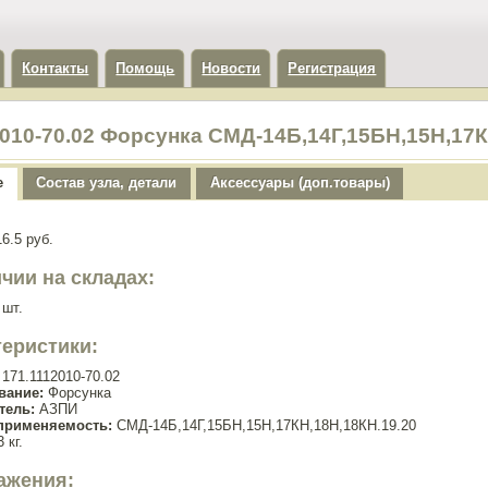
Контакты
Помощь
Новости
Регистрация
2010-70.02 Форсунка СМД-14Б,14Г,15БН,15Н,17
е
Состав узла, детали
Аксессуары (доп.товары)
6.5 руб.
чии на складах:
 шт.
теристики:
171.1112010-70.02
вание:
Форсунка
тель:
АЗПИ
применяемость:
СМД-14Б,14Г,15БН,15Н,17КН,18Н,18КН.19.20
 кг.
ажения: