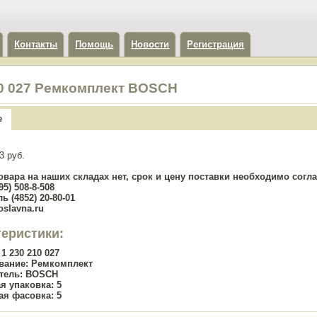
Контакты
Помощь
Новости
Регистрация
10 027 Ремкомплект BOSCH
е
3 руб.
овара на наших складах нет, срок и цену поставки необходимо сог
5) 508-8-508
ь (4852) 20-80-01
oslavna.ru
теристики:
1 230 210 027
вание:
Ремкомплект
тель:
BOSCH
я упаковка:
5
ая фасовка:
5