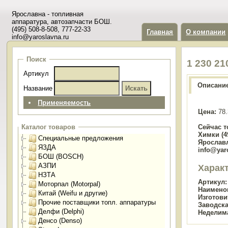
Ярославна - топливная
аппаратура, автозапчасти БОШ.
(495) 508-8-508, 777-22-33
Главная
О компании
info@yaroslavna.ru
Поиск
1 230 2
Артикул
Описани
Название
Применяемость
Цена:
78.
Сейчас т
Каталог товаров
Химки (49
Специальные предложения
Ярославл
ЯЗДА
info@yar
БОШ (BOSCH)
АЗПИ
Харак
НЗТА
Артикул:
Моторпал (Motorpal)
Наимено
Китай (Weifu и другие)
Изготови
Прочие поставщики топл. аппаратуры
Заводска
Делфи (Delphi)
Неделим
Денсо (Denso)