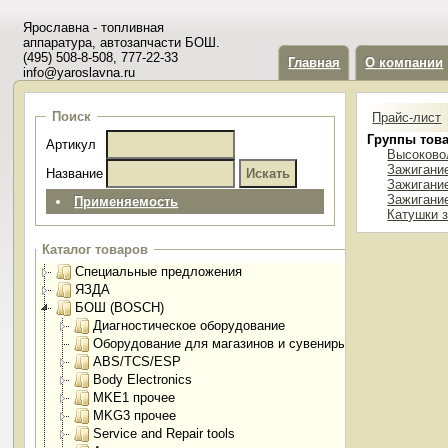
Ярославна - топливная
аппаратура, автозапчасти БОШ.
(495) 508-8-508, 777-22-33
Главная
О компании
info@yaroslavna.ru
Поиск
Прайс-лист
Группы тов
Артикул
Высоково
Зажигани
Название
Зажигание
Зажигани
Применяемость
Катушки 
Каталог товаров
Специальные предложения
ЯЗДА
БОШ (BOSCH)
Диагностическое оборудование
Оборудование для магазинов и сувениры
ABS/TCS/ESP
Body Electronics
MKE1 прочее
MKG3 прочее
Service and Repair tools