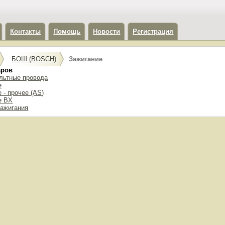
Контакты
Помощь
Новости
Регистрация
БОШ (BOSCH)
Зажигание
аров
льтные провода
е
 - прочее (AS)
е BX
зажигания