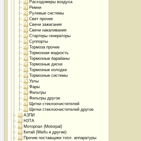
Расходомеры воздуха
Ремни
Рулевые системы
Свет прочее
Свечи зажигания
Свечи накаливания
Стартеры генераторы
Суппорты
Тормоза прочее
Тормозная жидкость
Тормозные барабаны
Тормозные диски
Тормозные колодки
Тормозные системы
Узлы
Фары
Фильтры
Фильтры другое
Щетки стеклоочистителей
Щетки стеклоочистителей другое
АЗПИ
НЗТА
Моторпал (Motorpal)
Китай (Weifu и другие)
Прочие поставщики топл. аппаратуры