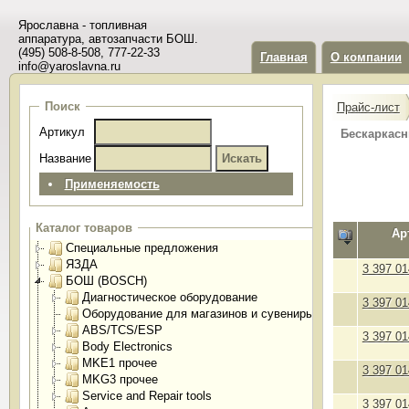
Ярославна - топливная
аппаратура, автозапчасти БОШ.
(495) 508-8-508, 777-22-33
Главная
О компании
info@yaroslavna.ru
Поиск
Прайс-лист
Артикул
Бескаркасн
Название
Применяемость
Каталог товаров
Ар
Специальные предложения
ЯЗДА
3 397 01
БОШ (BOSCH)
Диагностическое оборудование
3 397 01
Оборудование для магазинов и сувениры
ABS/TCS/ESP
3 397 01
Body Electronics
MKE1 прочее
3 397 01
MKG3 прочее
Service and Repair tools
3 397 01