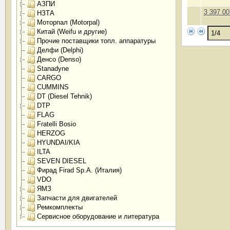
АЗПИ
3 397 00
НЗТА
Моторпал (Motorpal)
Китай (Weifu и другие)
Прочие поставщики топл. аппаратуры
Делфи (Delphi)
Денсо (Denso)
Stanadyne
CARGO
CUMMINS
DT (Diesel Tehnik)
DTP
FLAG
Fratelli Bosio
HERZOG
HYUNDAI/KIA
ILTA
SEVEN DIESEL
Фирад Firad Sp.A. (Италия)
VDO
ЯМЗ
Запчасти для двигателей
Ремкомплекты
Сервисное оборудование и литература